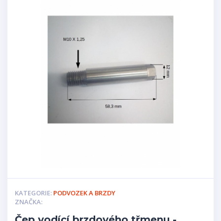
KATEGORIE:
PODVOZEK A BRZDY
ZNAČKA:
Čep vodící brzdového třmenu -