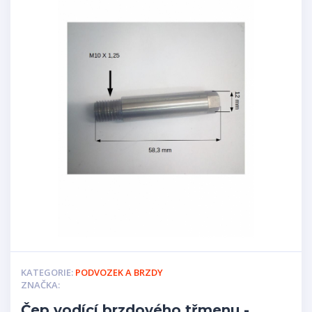
KATEGORIE:
PODVOZEK A BRZDY
ZNAČKA:
Čep vodící brzdového třmenu -