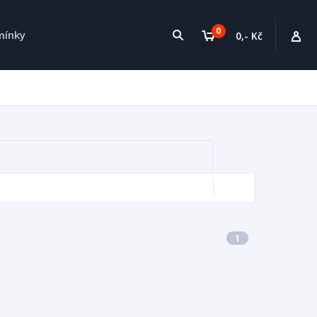
0
mínky
0,- Kč
1