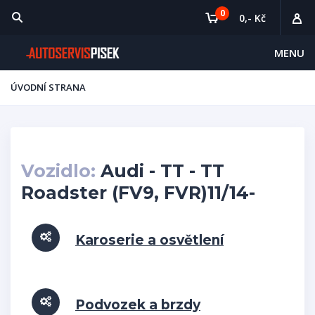
0
0,- Kč
MENU
ÚVODNÍ STRANA
Vozidlo:
Audi - TT - TT
Roadster (FV9, FVR)11/14-
Karoserie a osvětlení
Podvozek a brzdy