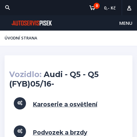
0
0,- Kč
MENU
ÚVODNÍ STRANA
Vozidlo:
Audi - Q5 - Q5
(FYB)05/16-
Karoserie a osvětlení
Podvozek a brzdy