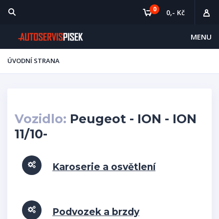
0
0,- Kč
MENU
ÚVODNÍ STRANA
Vozidlo:
Peugeot - ION - ION
11/10-
Karoserie a osvětlení
Podvozek a brzdy