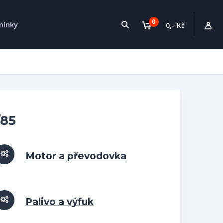
0
mínky
0,- Kč
/85
Motor a převodovka
Palivo a výfuk