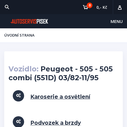
0
0,- Kč
MENU
ÚVODNÍ STRANA
Vozidlo:
Peugeot - 505 - 505
combi (551D) 03/82-11/95
Karoserie a osvětlení
Podvozek a brzdy