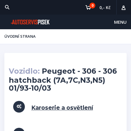
0
0,- Kč
MENU
ÚVODNÍ STRANA
Vozidlo:
Peugeot - 306 - 306
hatchback (7A,7C,N3,N5)
01/93-10/03
Karoserie a osvětlení